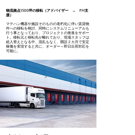
物流拠点1500坪の移転​（アドバイザー → PM支
援）
​マテハン機器や施設そのものの老朽化に伴い賃貸物
件への移転を検討、同時にシステムリニューアルも
行う事となっており、プロジェクトの推進をサポー
ト。移転元と移転先が離れており、現場スタッフは
総入替えとなる中、混乱もなく、開設２カ月で安定
稼働を実現すると共に、オーダー～即日出荷対応を
可能に。