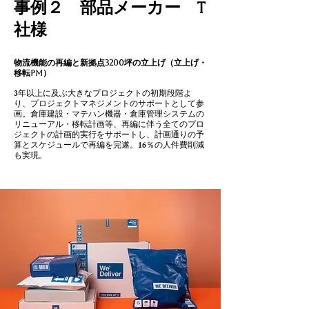
​事例２ 部品メーカー T
社様
物流機能の再編と新拠点3200坪の立上げ（立上げ・
移転PM）
3年以上に及ぶ大きなプロジェクトの初期段階よ
り、プロジェクトマネジメントのサポートとして参
画。倉庫建設・マテハン機器・倉庫管理システムの
リニューアル・移転計画等、再編に伴う全てのプロ
ジェクトの計画的実行をサポートし、計画通りの予
算とスケジュールで再編を完遂。16％の人件費削減
も実現。