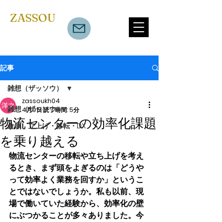
​ZASSOU
記事
雑想（ザッソウ）
zassoukh04
雑想（ザッソウ）
4月9日
読了時間: 5分
物流センターの効率化課題
倉庫 立上げ・移転・DX
を乗り越える
物流センターの移転や立ち上げを考え
るとき、まず頭をよぎるのは「どうや
って効率よく業務を回すか」というこ
とではないでしょうか。私も以前、現
場で働いていた経験から、効率化の壁
にぶつかることが多々ありました。今