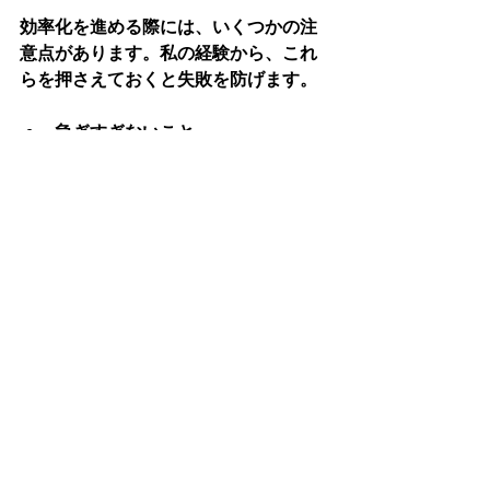
効率化を進める際には、いくつかの注
意点があります。私の経験から、これ
らを押さえておくと失敗を防げます。
急ぎすぎないこと
新しい仕組みを一気に導入すると
混乱が起きやすいです。段階的に
進め、スタッフの慣れを待つこと
が大切です。
現場の理解を得ること
変化に抵抗感を持つ人もいます。
なぜ効率化が必要なのか、どんな
メリットがあるのかを丁寧に説明
しましょう。
継続的な改善を心がけること
一度効率化して終わりではなく、