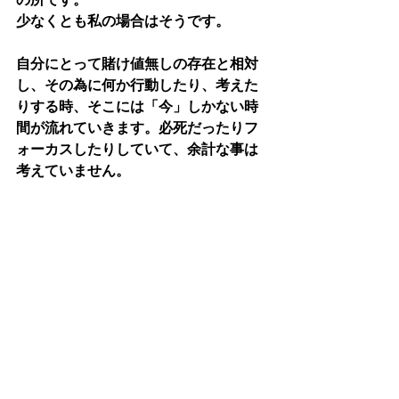
少なくとも私の場合はそうです。
自分にとって賭け値無しの存在と相対
し、その為に何か行動したり、考えた
りする時、そこには「今」しかない時
間が流れていきます。必死だったりフ
ォーカスしたりしていて、余計な事は
考えていません。
しかし、そうではない時は・・自分の
中の様々な感情や思考が「今」を湾曲
させ、流れていく方向もそれに影響さ
れていきます。ただでさえ、不安定な
社会情勢において、メディアやネット
には「不安を煽る」情報ばかりが溢れ
てます。不安はお金を生むので、この
傾向はずっと続くでしょう。自分の
「今」を湾曲させる罠が沢山張り巡ら