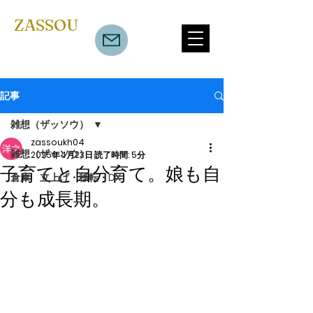
​ZASSOU
記事
雑想（ザッソウ）
zassoukh04
雑想（ザッソウ）
2025年4月23日
読了時間: 5分
子育てと自分育て。娘も自
倉庫 立上げ・移転・DX
分も成長期。