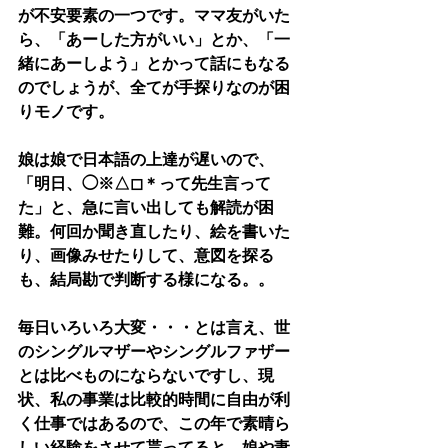
が不安要素の一つです。ママ友がいた
ら、「あーした方がいい」とか、「一
緒にあーしよう」とかって話にもなる
のでしょうが、全てが手探りなのが困
りモノです。
娘は娘で日本語の上達が遅いので、
「明日、◯※△◻︎＊って先生言って
た」と、急に言い出しても解読が困
難。何回か聞き直したり、絵を書いた
り、画像みせたりして、意図を探る
も、結局勘で判断する様になる。。
毎日いろいろ大変・・・とは言え、世
のシングルマザーやシングルファザー
とは比べものにならないですし、現
状、私の事業は比較的時間に自由が利
く仕事ではあるので、この年で素晴ら
しい経験をさせて貰ってると、娘や妻