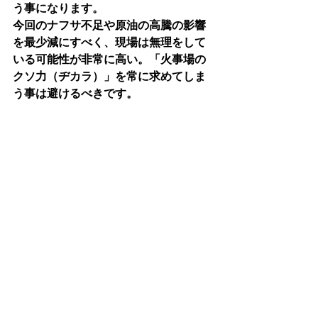
う事になります。
今回のナフサ不足や原油の高騰の影響
を最少減にすべく、現場は無理をして
いる可能性が非常に高い。「火事場の
クソ力（ヂカラ）」を常に求めてしま
う事は避けるべきです。
 ４）では何をすればいいのか
（現実的な対応）
その企業によって具体先は変わります
が、
ポイントは「大きく変えないこ
と」になります。
下記、いくつか参考的なヒントを。
 ① 少し余裕を持たせる
最適在庫の見直し　→　仕入れ困
難時を想定して直ぐに困らない様