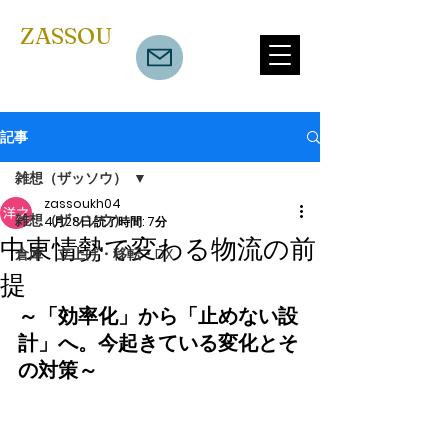
​ZASSOU
記事
雑想（ザッソウ）
zassoukh04
雑想（ザッソウ）
4月28日
読了時間: 7分
中東情勢で変わる物流の前
倉庫 立上げ・移転・DX
提
～「効率化」から「止めない設
計」へ。今起きている変化とそ
の対策～