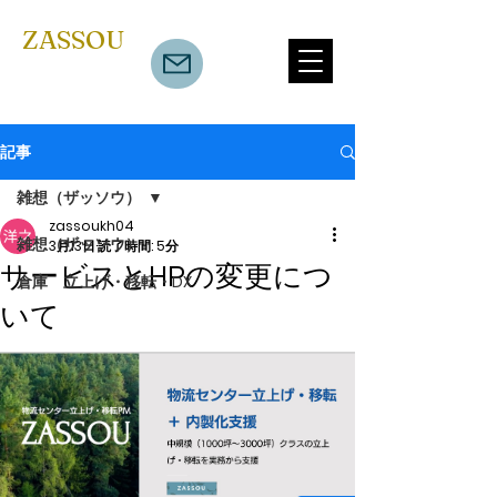
​ZASSOU
記事
雑想（ザッソウ）
zassoukh04
雑想（ザッソウ）
3月13日
読了時間: 5分
サービスとHPの変更につ
倉庫 立上げ・移転・DX
いて