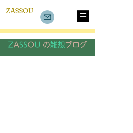
​ZASSOU
Z
A
SS
O
U
の
雑想
ブログ